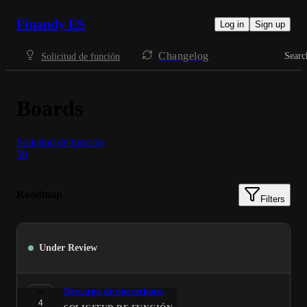
Finandy ES
Log in
Sign up
Changelog
Searc
Solicitud de función
Boards
Solicitud de función
50
Roadmap
Filters
Under Review
Descarga de operaciones
4